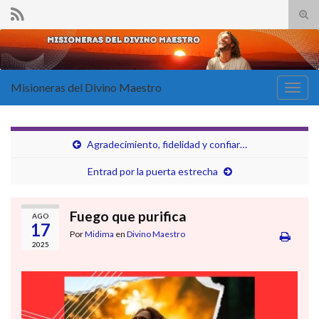
Alte
el
Search for:
form
de
bús
Misioneras del Divino Maestro
Alter
la
nave
Agradecimiento, fidelidad y confiar…
Entrad por la puerta estrecha
Fuego que purifica
AGO
17
Por
Midima
en
Divino Maestro
2025