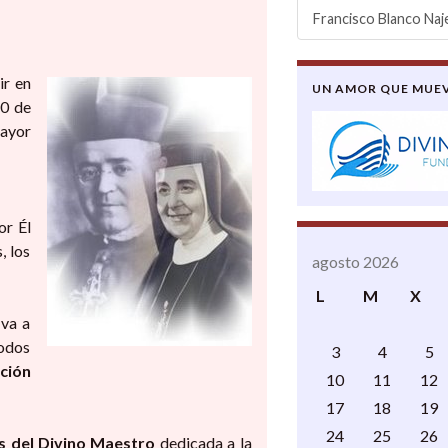
Francisco Blanco Naj
ir en
UN AMOR QUE MUE
0 de
mayor
r Él
, los
agosto 2026
L
M
X
 va a
todos
3
4
5
ción
10
11
12
17
18
19
24
25
26
as del Divino Maestro
dedicada a la