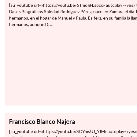
[su_youtube url=»https://youtu.be/6TmqgFLsocc» autoplay=»yes» t
Datos Biográficos Soledad Rodríguez Pérez, nace en Zamora el día 1
hermanos, en el hogar de Manuel y Paula. Es feliz, en su familia la lla
hermanos, aunque D. …
Francisco Blanco Najera
[su_youtube url=»https://youtu.be/SOYmsUJ_YfM» autoplay=»yes» tit