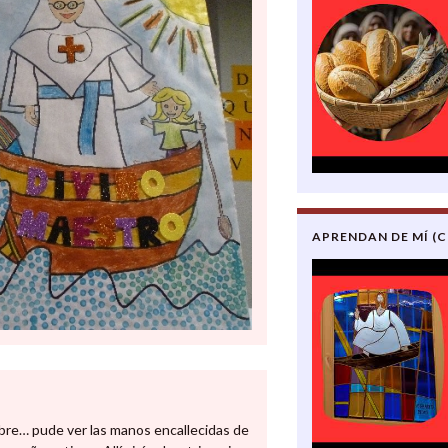
APRENDAN DE MÍ (
bre… pude ver las manos encallecidas de