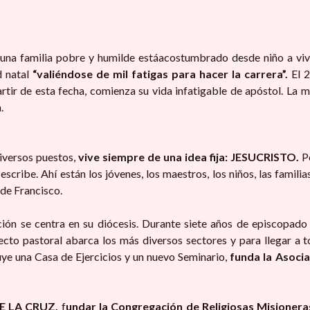
una familia pobre y humilde está
acostumbrado desde niño a viv
 natal
“valiéndose de mil fatigas para hacer la carrera”.
El 2
tir de esta fecha, comienza su vida infatigable de apóstol. La 
.
diversos puestos,
vive siempre de una idea fija: JESUCRISTO.
Po
scribe. Ahí están los jóvenes, los maestros, los niños, las familias
 de Francisco.
ón se centra en su diócesis. Durante siete años de episcopado
ecto pastoral abarca los más diversos sectores y para llegar a 
ruye una Casa de Ejercicios y un nuevo Seminario,
funda la Asocia
E LA CRUZ,
f
undar la Congregación de Religiosas Misioner