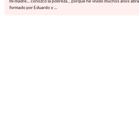
mi madre… conozco la pobreza… porque he vivido muchos años abrazado
formado por Eduardo y …