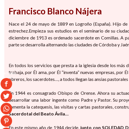
Francisco Blanco Nájera
Nace el 24 de mayo de 1889 en Logroño (España). Hijo de 
estrechez.Empieza sus estudios en el seminario de su ciudad
diciembre de 1913 es ordenado sacerdote en Comillas. A par
parte se desarrolla alternando las ciudades de Córdoba y Jaén
En todos los servicios que presta a la iglesia desde los más 
trabaja, por Él ama, por Él “inventa” nuevas empresas, por Él e
ACCIONES
0
obreros, los sacerdotes…, a todos llegan las ansias pastorales
En 1944 es consagrado Obispo de Orense. Ahora su actuaci
desarrollar una labor ingente como Padre y Pastor. Su proy
fomenta la catequesis, las visitas y cartas pastorales, const
Sacerdotal del Beato Ávila…
En este mismo año de 1944 decide,
junto con SOLEDAD D