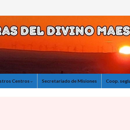
stros Centros
Secretariado de Misiones
Coop. segl