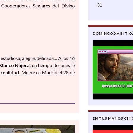
31
Cooperadores Seglares del Divino
DOMINGO XVIII T.O.
 estudiosa, alegre, delicada… A los 16
Blanco Nájera,
un tiempo después le
 realidad.
Muere en Madrid el 28 de
EN TUS MANOS CIN