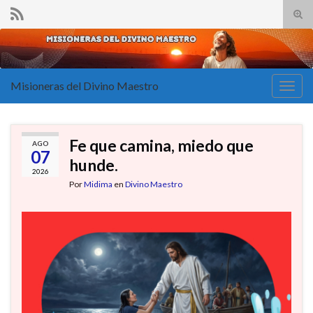
Alte
el
Search for:
form
de
bús
Misioneras del Divino Maestro
Alter
la
nave
Fe que camina, miedo que
AGO
07
hunde.
2026
Por
Midima
en
Divino Maestro