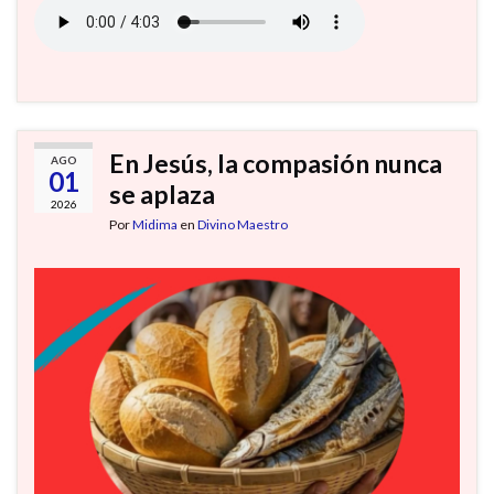
En Jesús, la compasión nunca
AGO
01
se aplaza
2026
Por
Midima
en
Divino Maestro