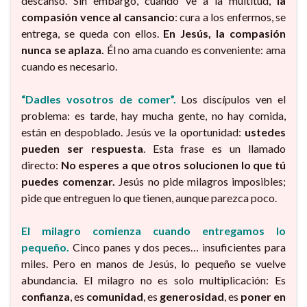
descanso. Sin embargo, cuando ve a la multitud,
la
compasión vence al cansancio
: cura a los enfermos, se
entrega, se queda con ellos.
En Jesús, la compasión
nunca se aplaza.
Él no ama cuando es conveniente: ama
cuando es necesario.
“Dadles vosotros de comer”.
Los discípulos ven el
problema: es tarde, hay mucha gente, no hay comida,
están en despoblado. Jesús ve la oportunidad:
ustedes
pueden ser respuesta
. Esta frase es un llamado
directo:
No esperes a que otros solucionen lo que tú
puedes comenzar.
Jesús no pide milagros imposibles;
pide que entreguen lo que tienen, aunque parezca poco.
El milagro comienza cuando entregamos lo
pequeño.
Cinco panes y dos peces… insuficientes para
miles. Pero en manos de Jesús, lo pequeño se vuelve
abundancia. El milagro no es solo multiplicación: Es
confianza
, es
comunidad
, es
generosidad
, es
poner en