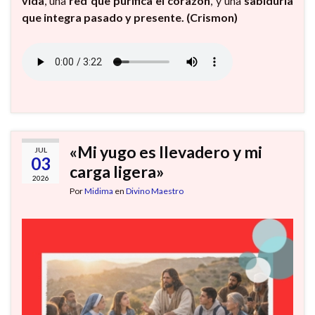
vida
, una
red que purifica el corazón
, y una
sabiduría
que integra pasado y presente. (Crismon)
«Mi yugo es llevadero y mi
JUL
03
carga ligera»
2026
Por
Midima
en
Divino Maestro