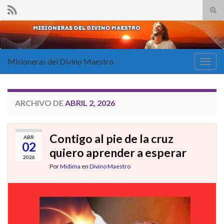
Alte
el
Search for:
form
de
bús
Misioneras del Divino Maestro
Alter
la
nave
ARCHIVO DE
ABRIL 2, 2026
Contigo al pie de la cruz
ABR
02
quiero aprender a esperar
2026
Por
Midima
en
Divino Maestro