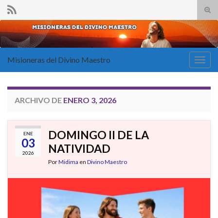
Alte
el
Search for:
form
de
bús
Misioneras del Divino Maestro
Alter
la
nave
ARCHIVO DE
ENERO 3, 2026
DOMINGO II DE LA
ENE
03
NATIVIDAD
2026
Por
Midima
en
Divino Maestro