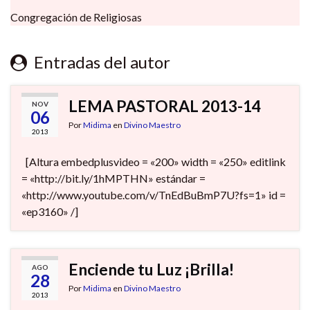
Congregación de Religiosas
Entradas del autor
LEMA PASTORAL 2013-14
NOV
06
Por
Midima
en
Divino Maestro
2013
[Altura embedplusvideo = «200» width = «250» editlink
= «http://bit.ly/1hMPTHN» estándar =
«http://www.youtube.com/v/TnEdBuBmP7U?fs=1» id =
«ep3160» /]
Enciende tu Luz ¡Brilla!
AGO
28
Por
Midima
en
Divino Maestro
2013