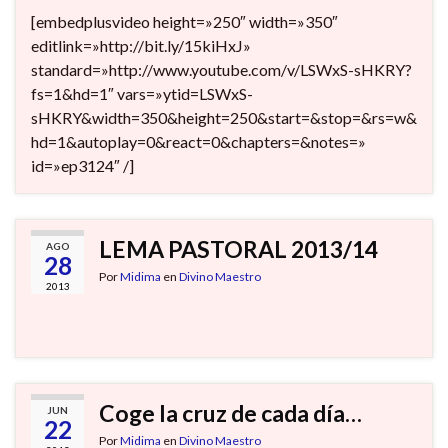
[embedplusvideo height=»250″ width=»350″
editlink=»http://bit.ly/15kiHxJ»
standard=»http://www.youtube.com/v/LSWxS-sHKRY?
fs=1&hd=1″ vars=»ytid=LSWxS-
sHKRY&width=350&height=250&start=&stop=&rs=w&
hd=1&autoplay=0&react=0&chapters=&notes=»
id=»ep3124″ /]
LEMA PASTORAL 2013/14
AGO
28
Por
Midima
en
Divino Maestro
2013
Coge la cruz de cada día…
JUN
22
Por
Midima
en
Divino Maestro