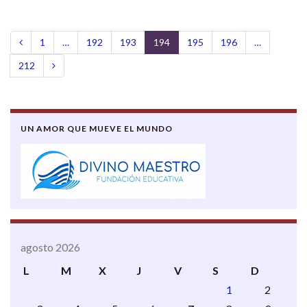
1
…
192
193
194
195
196
…
212
UN AMOR QUE MUEVE EL MUNDO
agosto 2026
L
M
X
J
V
S
D
1
2