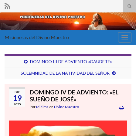
Alte
el
Search for:
form
de
bús
Misioneras del Divino Maestro
Alter
la
nave
DOMINGO III DE ADVIENTO «GAUDETE»
SOLEMNIDAD DE LA NATIVIDAD DEL SEÑOR
DOMINGO IV DE ADVIENTO: «EL
DIC
19
SUEÑO DE JOSÉ»
2025
Por
Midima
en
Divino Maestro