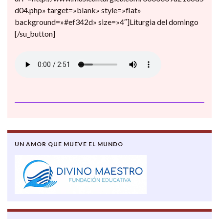
d04.php» target=»blank» style=»flat»
background=»#ef342d» size=»4″]Liturgia del domingo
[/su_button]
UN AMOR QUE MUEVE EL MUNDO