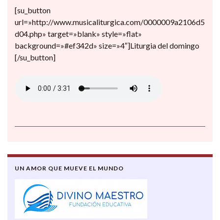
[su_button
url=»http://www.musicaliturgica.com/0000009a2106d5
d04.php» target=»blank» style=»flat»
background=»#ef342d» size=»4″]Liturgia del domingo
[/su_button]
UN AMOR QUE MUEVE EL MUNDO