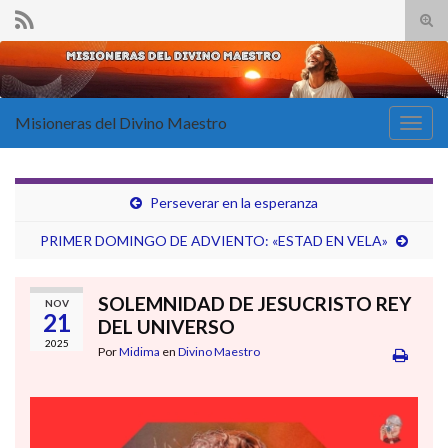
Alte
el
Search for:
form
de
bús
Misioneras del Divino Maestro
Alter
la
nave
Perseverar en la esperanza
PRIMER DOMINGO DE ADVIENTO: «ESTAD EN VELA»
SOLEMNIDAD DE JESUCRISTO REY
NOV
21
DEL UNIVERSO
2025
Por
Midima
en
Divino Maestro