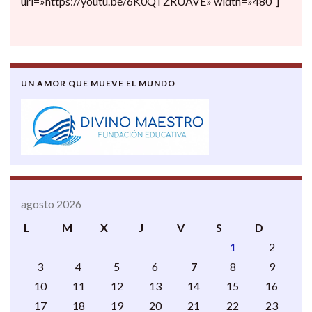
url=»https://youtu.be/6K0QTZRUAVE» width=»480″]
UN AMOR QUE MUEVE EL MUNDO
agosto 2026
L
M
X
J
V
S
D
1
2
3
4
5
6
7
8
9
10
11
12
13
14
15
16
17
18
19
20
21
22
23