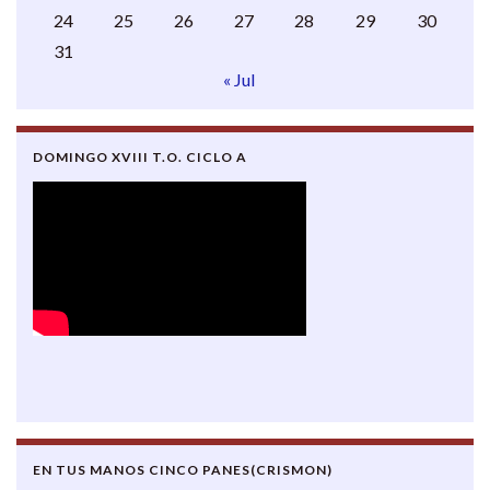
24
25
26
27
28
29
30
31
« Jul
DOMINGO XVIII T.O. CICLO A
EN TUS MANOS CINCO PANES(CRISMON)