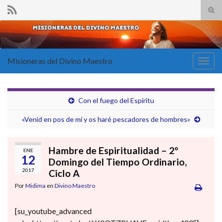
Alte
el
Search for:
form
de
bús
Misioneras del Divino Maestro
Alter
la
nave
Con el fuego del Espíritu
«Venid en pos de mí y os haré pescadores de hombres»
Hambre de Espiritualidad – 2º
ENE
12
Domingo del Tiempo Ordinario,
2017
Ciclo A
Por
Midima
en
Divino Maestro
[su_youtube_advanced