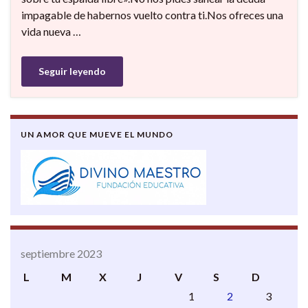
impagable de habernos vuelto contra ti.Nos ofreces una
vida nueva …
Seguir leyendo
UN AMOR QUE MUEVE EL MUNDO
septiembre 2023
L
M
X
J
V
S
D
1
2
3