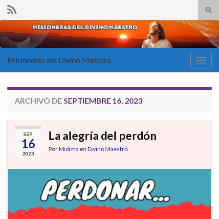
Alte
el
Search for:
form
de
bús
Misioneras del Divino Maestro
Alter
la
nave
ARCHIVO DE
SEPTIEMBRE 16, 2023
La alegría del perdón
SEP
16
Por
Midima
en
Divino Maestro
2023