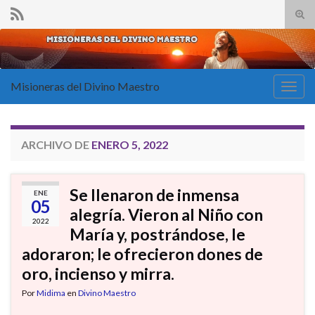
Alte
el
Search for:
form
de
bús
Misioneras del Divino Maestro
Alter
la
nave
ARCHIVO DE
ENERO 5, 2022
Se llenaron de inmensa
ENE
05
alegría. Vieron al Niño con
2022
María y, postrándose, le
adoraron; le ofrecieron dones de
oro, incienso y mirra.
Por
Midima
en
Divino Maestro