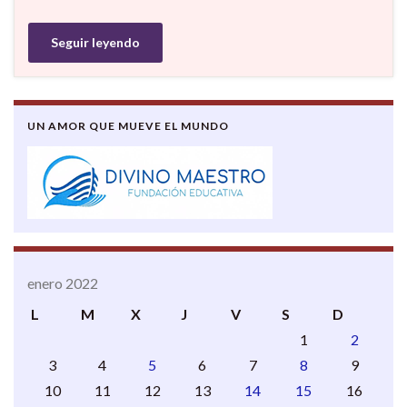
Seguir leyendo
UN AMOR QUE MUEVE EL MUNDO
enero 2022
L
M
X
J
V
S
D
1
2
3
4
5
6
7
8
9
10
11
12
13
14
15
16