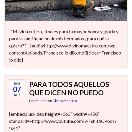
“Mi vida entera, si no es para tu mayor honra y gloria y
para la santificación de mis hermanos ¿para qué la
quiero?” [audio:http://www.divinomaestro.com/wp-
content/uploads/Francisco lo dijo.mp3|titles=Francisco
lo dijo]
PARA TODOS AQUELLOS
ENE
07
QUE DICEN NO PUEDO
2013
Por
Midima
en
Divino Maestro
[embedplusvideo height=»365″ width=»450″
standard=»http://www.youtube.com/v/Fshit6CPoos?
fs=1″