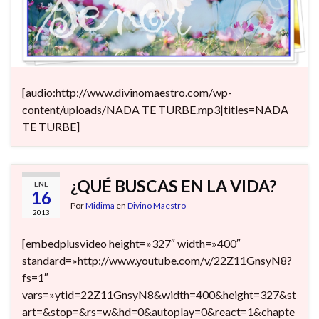
[audio:http://www.divinomaestro.com/wp-
content/uploads/NADA TE TURBE.mp3|titles=NADA
TE TURBE]
¿QUÉ BUSCAS EN LA VIDA?
ENE
16
Por
Midima
en
Divino Maestro
2013
[embedplusvideo height=»327″ width=»400″
standard=»http://www.youtube.com/v/22Z11GnsyN8?
fs=1″
vars=»ytid=22Z11GnsyN8&width=400&height=327&st
art=&stop=&rs=w&hd=0&autoplay=0&react=1&chapte