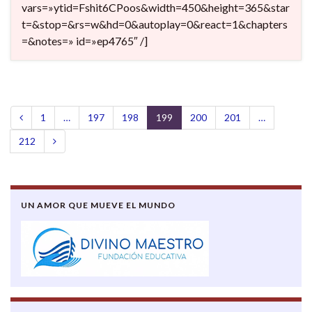
vars=»ytid=Fshit6CPoos&width=450&height=365&star
t=&stop=&rs=w&hd=0&autoplay=0&react=1&chapters
=&notes=» id=»ep4765″ /]
1
…
197
198
199
200
201
…
212
UN AMOR QUE MUEVE EL MUNDO