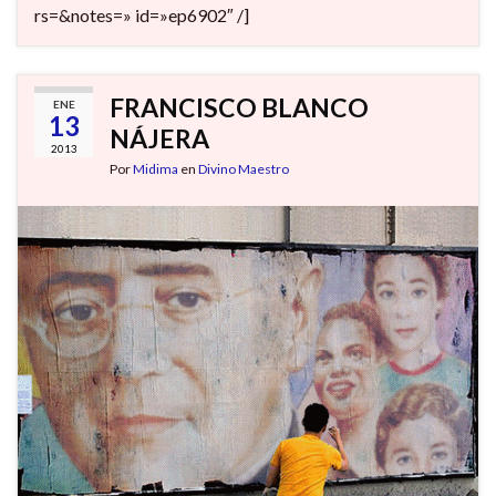
rs=&notes=» id=»ep6902″ /]
FRANCISCO BLANCO
ENE
13
NÁJERA
2013
Por
Midima
en
Divino Maestro