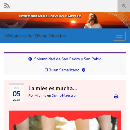
Alte
el
Search for:
form
de
bús
Misioneras del Divino Maestro
Alter
la
nave
Solemnidad de San Pedro y San Pablo
El Buen Samaritano
La mies es mucha…
JUL
05
Por
Midima
en
Divino Maestro
2025