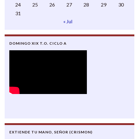
24
25
26
27
28
29
30
31
« Jul
DOMINGO XIX T.O. CICLO A
EXTIENDE TU MANO, SEÑOR (CRISMON)