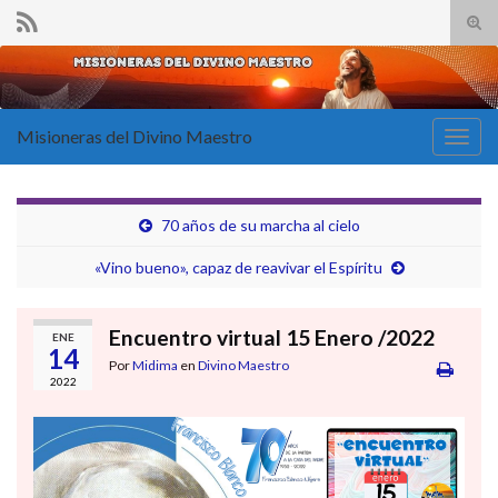
Alte
el
Search for:
form
de
bús
Misioneras del Divino Maestro
Alter
la
nave
70 años de su marcha al cielo
«Vino bueno», capaz de reavivar el Espíritu
Encuentro virtual 15 Enero /2022
ENE
14
Por
Midima
en
Divino Maestro
2022