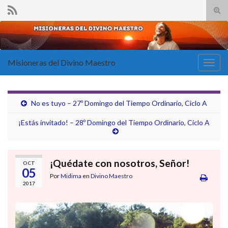
Alte
el
Search for:
form
de
bús
Misioneras del Divino Maestro
Alter
la
nave
No es tuyo – 27º Domingo del Tiempo Ordinario, Ciclo A
¡Estás invitado! – 28º Domingo del Tiempo Ordinario, Ciclo A
¡Quédate con nosotros, Señor!
OCT
05
Por
Midima
en
Divino Maestro
2017