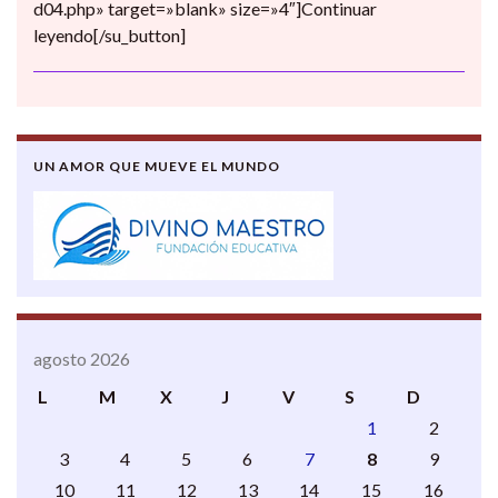
d04.php» target=»blank» size=»4″]Continuar
leyendo[/su_button]
UN AMOR QUE MUEVE EL MUNDO
agosto 2026
L
M
X
J
V
S
D
1
2
3
4
5
6
7
8
9
10
11
12
13
14
15
16