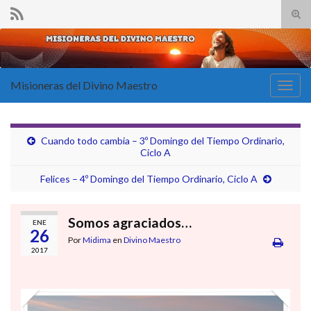
Alte
el
Search for:
form
de
bús
Misioneras del Divino Maestro
Alter
la
nave
Cuando todo cambia – 3º Domingo del Tiempo Ordinario,
Ciclo A
Felices – 4º Domingo del Tiempo Ordinario, Ciclo A
Somos agraciados…
ENE
26
Por
Midima
en
Divino Maestro
2017